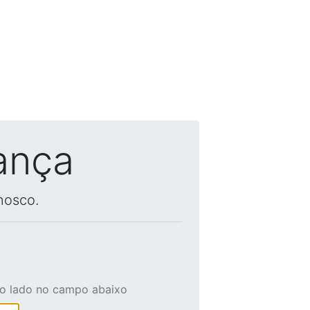
ança
nosco.
ao lado no campo abaixo