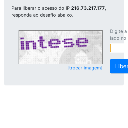
Para liberar o acesso
do IP
216.73.217.177
,
responda ao desafio abaixo.
Digite 
lado no
[trocar imagem]