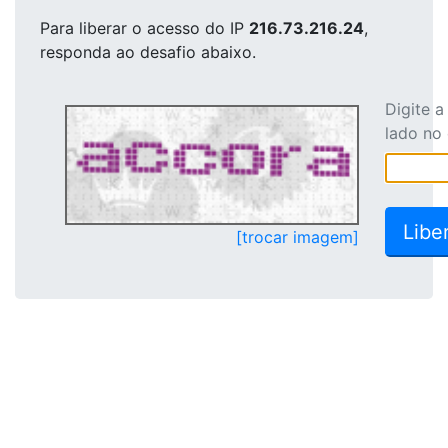
Para liberar o acesso
do IP
216.73.216.24
,
responda ao desafio abaixo.
Digite 
lado no
[trocar imagem]