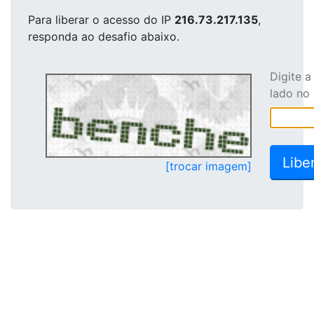
Para liberar o acesso
do IP
216.73.217.135
,
responda ao desafio abaixo.
Digite 
lado no
[trocar imagem]