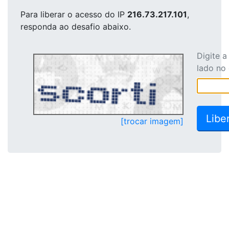
Para liberar o acesso
do IP
216.73.217.101
,
responda ao desafio abaixo.
Digite 
lado no
[trocar imagem]