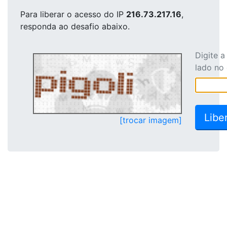
Para liberar o acesso
do IP
216.73.217.16
,
responda ao desafio abaixo.
Digite 
lado no
[trocar imagem]