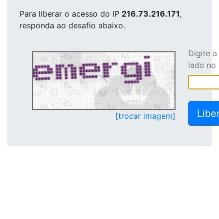
Para liberar o acesso
do IP
216.73.216.171
,
responda ao desafio abaixo.
Digite 
lado no
[trocar imagem]