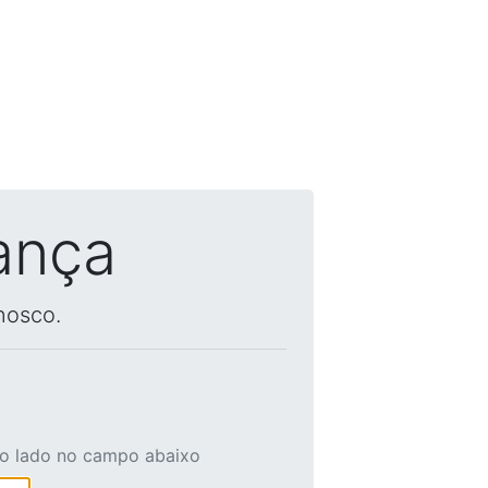
ança
nosco.
ao lado no campo abaixo