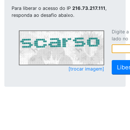
Para liberar o acesso
do IP
216.73.217.111
,
responda ao desafio abaixo.
Digite 
lado no
[trocar imagem]